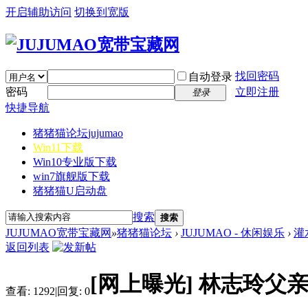
开启辅助访问
切换到宽版
找回密码
自动登录
密码
立即注册
登录
快捷导航
猪猪猫论坛
jujumao
Win11下载
Win10专业版下载
win7旗舰版下载
猪猪猫U启动盘
搜索
搜索
JUJUMAO宽带宝藏网
»
猪猪猫论坛
›
JUJUMAO - 休闲娱乐
›
灌
返回列表
[网上曝光]
林志玲父
查看:
1292
|
回复:
0