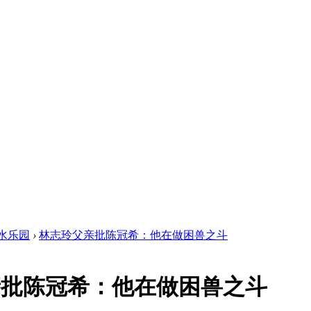
水乐园
›
林志玲父亲批陈冠希：他在做困兽之斗
亲批陈冠希：他在做困兽之斗