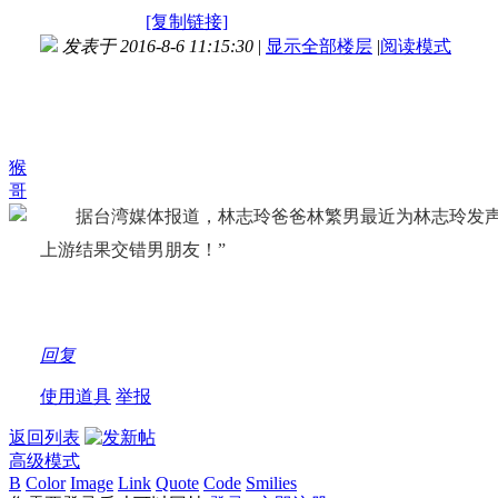
[复制链接]
发表于 2016-8-6 11:15:30
|
显示全部楼层
|
阅读模式
猴
哥
据台湾媒体报道，林志玲爸爸林繁男最近为林志玲发声：
上游结果交错男朋友！”
回复
使用道具
举报
返回列表
高级模式
B
Color
Image
Link
Quote
Code
Smilies