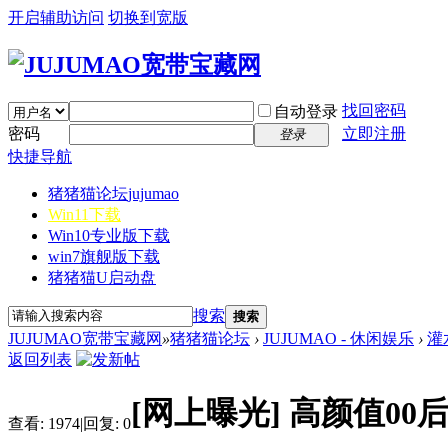
开启辅助访问
切换到宽版
找回密码
自动登录
密码
立即注册
登录
快捷导航
猪猪猫论坛
jujumao
Win11下载
Win10专业版下载
win7旗舰版下载
猪猪猫U启动盘
搜索
搜索
JUJUMAO宽带宝藏网
»
猪猪猫论坛
›
JUJUMAO - 休闲娱乐
›
灌
返回列表
[网上曝光]
高颜值00
查看:
1974
|
回复:
0