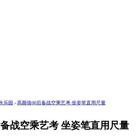
水乐园
›
高颜值00后备战空乘艺考 坐姿笔直用尺量
后备战空乘艺考 坐姿笔直用尺量