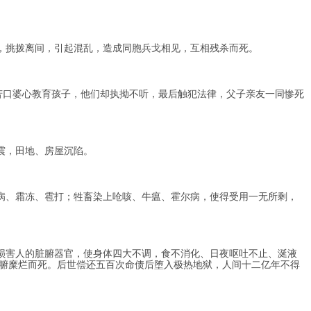
，挑拨离间，引起混乱，造成同胞兵戈相见，互相残杀而死。
口婆心教育孩子，他们却执拗不听，最后触犯法律，父子亲友一同惨死
震，田地、房屋沉陷。
病、霜冻、雹打；牲畜染上呛咳、牛瘟、霍尔病，使得受用一无所剩，
损害人的脏腑器官，使身体四大不调，食不消化、日夜呕吐不止、涎液
腑糜烂而死。后世偿还五百次命债后堕入极热地狱，人间十二亿年不得