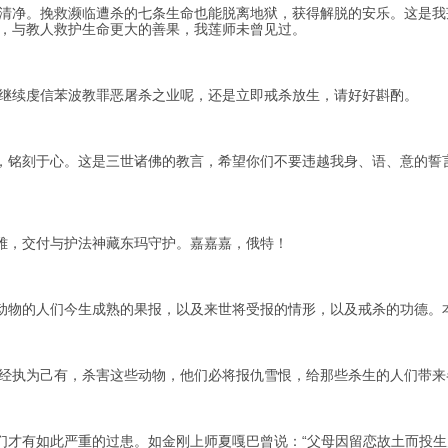
净。挽救濒临遭杀的七条生命也能脱离地狱，获得解脱的安乐。这是我
，与教人救护生命更大的善果，我莲师未曾见过。
续虔信苯波教罪恶屠杀之业呢，还是立即戒杀放生，请好好斟酌。
铭刻于心。这是三世诸佛的教言，希望你们不要违越我身、语、意的誓
，交付与护法神藏东玛守护。嘉嘉嘉，俄特！
物的人们今生成熟的果报，以及来世将受报的情形，以及戒杀的功德。
执为己有，杀害这些动物，他们必将报仇雪恨，给那些杀生的人们带来
才有如此严重的过患。如金刚上师夏嘎巴曾说：“父母因留恋故土而投生