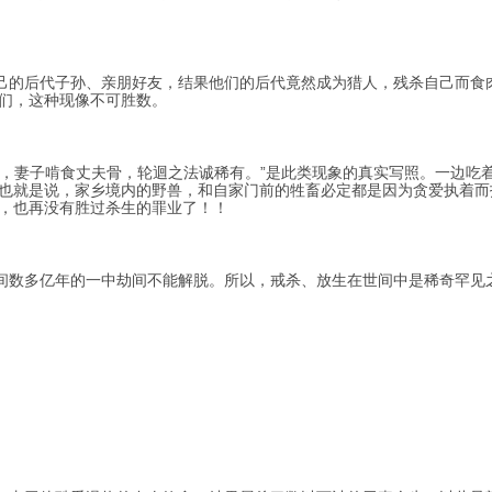
的后代子孙、亲朋好友，结果他们的后代竟然成为猎人，残杀自己而食
们，这种现像不可胜数。
妻子啃食丈夫骨，轮迴之法诚稀有。”是此类现象的真实写照。一边吃
也就是说，家乡境内的野兽，和自家门前的牲畜必定都是因为贪爱执着而
，也再没有胜过杀生的罪业了！！
数多亿年的一中劫间不能解脱。所以，戒杀、放生在世间中是稀奇罕见