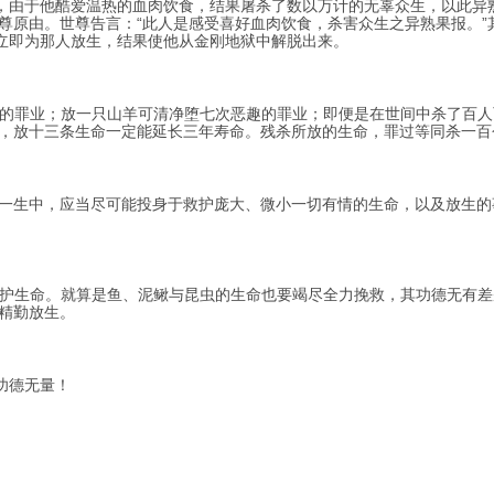
由于他酷爱温热的血肉饮食，结果屠杀了数以万计的无辜众生，以此异
尊原由。世尊告言：“此人是感受喜好血肉饮食，杀害众生之异熟果报。”
难立即为那人放生，结果使他从金刚地狱中解脱出来。
的罪业；放一只山羊可清净堕七次恶趣的罪业；即便是在世间中杀了百人
，放十三条生命一定能延长三年寿命。残杀所放的生命，罪过等同杀一百个
生中，应当尽可能投身于救护庞大、微小一切有情的生命，以及放生的
护生命。就算是鱼、泥鳅与昆虫的生命也要竭尽全力挽救，其功德无有差
精勤放生。
功德无量！