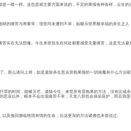
是一模一样。这也是就主要方面来说的，不定的果报各种各样，众生的
狱的痛苦与寿量等；现世尚未遭到不幸，如极乐世界般幸福的杀生之人
苦实在无法想像。今生来世投生在何处都要感受无量痛苦，这是无法避
了。那么请问上师，如是遣除杀生恶业异熟果报的一切病魔有什么方法呢
忏罪的时间，能够灭尽、遣除今生、来世所有异熟果的方法，没有比戒杀
的恶业以外，根本不会出现痛苦不幸，天龙八部也会保佑庇护，而且我莲
以及挽回濒临绝境有情的生命，比这更深的方法诸佛也未曾说过。