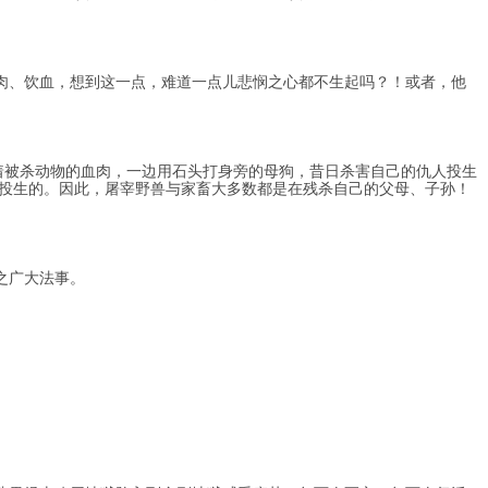
肉、饮血，想到这一点，难道一点儿悲悯之心都不生起吗？！或者，他
着被杀动物的血肉，一边用石头打身旁的母狗，昔日杀害自己的仇人投生
投生的。因此，屠宰野兽与家畜大多数都是在残杀自己的父母、子孙！
之广大法事。