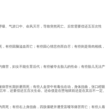
呼吸、气淤口中、命风灭尽，导致突然死亡。后世需要偿还五百次性
死，有些因脑溢血而亡；有些因心情悲伤而自尽；有些则是骨肉相残，
的痛苦，妇女不能生育后代；有些被夺去胎儿的性命；有些胎儿无法产
被病苦长期折磨而死；有些人血管中有毒虫在动，身体扭曲，张口瞪眼
亿年，还要偿还五百次生命。还命债是在堕地狱前还是在其后不一定。
内而死；有些右上身扭曲，四肢僵硬并遭受盲哑等痛苦而亡；有些人着