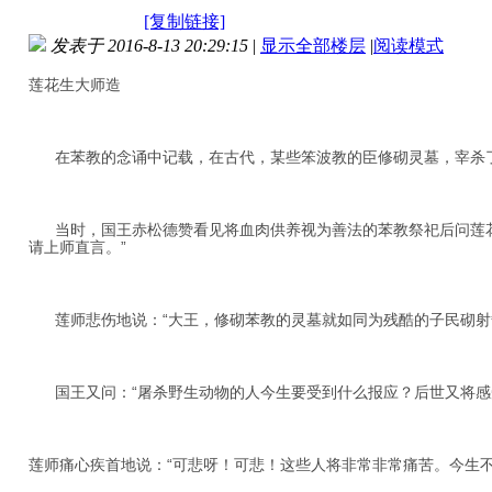
[复制链接]
发表于 2016-8-13 20:29:15
|
显示全部楼层
|
阅读模式
莲花生大师造
在苯教的念诵中记载，在古代，某些笨波教的臣修砌灵墓，宰杀了
当时，国王赤松德赞看见将血肉供养视为善法的苯教祭祀后问莲花
请上师直言。”
莲师悲伤地说：“大王，修砌苯教的灵墓就如同为残酷的子民砌射箭
国王又问：“屠杀野生动物的人今生要受到什么报应？后世又将感
莲师痛心疾首地说：“可悲呀！可悲！这些人将非常非常痛苦。今生