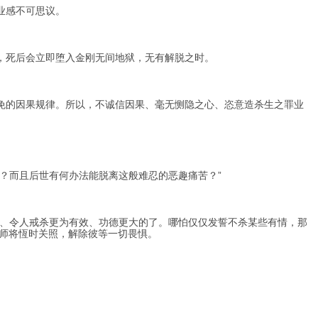
业感不可思议。
，死后会立即堕入金刚无间地狱，无有解脱之时。
免的因果规律。所以，不诚信因果、毫无恻隐之心、恣意造杀生之罪业
？而且后世有何办法能脱离这般难忍的恶趣痛苦？”
、令人戒杀更为有效、功德更大的了。哪怕仅仅发誓不杀某些有情，那
师将恆时关照，解除彼等一切畏惧。