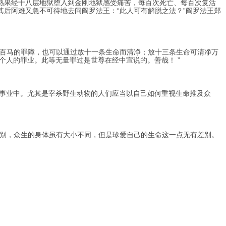
熟果经十八层地狱堕入到金刚地狱感受痛苦，每百次死亡、每百次复活
其后阿难又急不可待地去问阎罗法王：“此人可有解脱之法？”阎罗法王郑
百马的罪障，也可以通过放十一条生命而清净；放十三条生命可清净万
人的罪业。此等无量罪过是世尊在经中宣说的。善哉！ ”
事业中。尤其是宰杀野生动物的人们应当以自己如何重视生命推及众
别，众生的身体虽有大小不同，但是珍爱自己的生命这一点无有差别。