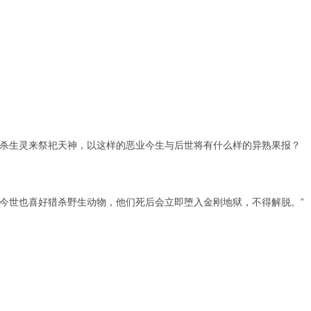
杀生灵来祭祀天神，以这样的恶业今生与后世将有什么样的异熟果报？
今世也喜好猎杀野生动物，他们死后会立即堕入金刚地狱，不得解脱。”