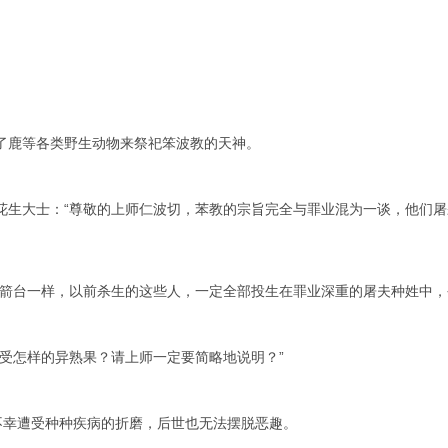
鹿等各类野生动物来祭祀笨波教的天神。
生大士：“尊敬的上师仁波切，苯教的宗旨完全与罪业混为一谈，他们屠
台一样，以前杀生的这些人，一定全部投生在罪业深重的屠夫种姓中，
受怎样的异熟果？请上师一定要简略地说明？”
不幸遭受种种疾病的折磨，后世也无法摆脱恶趣。