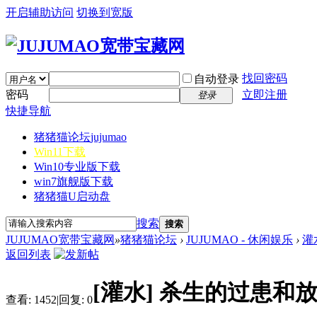
开启辅助访问
切换到宽版
找回密码
自动登录
密码
立即注册
登录
快捷导航
猪猪猫论坛
jujumao
Win11下载
Win10专业版下载
win7旗舰版下载
猪猪猫U启动盘
搜索
搜索
JUJUMAO宽带宝藏网
»
猪猪猫论坛
›
JUJUMAO - 休闲娱乐
›
灌
返回列表
[灌水]
杀生的过患和
查看:
1452
|
回复:
0