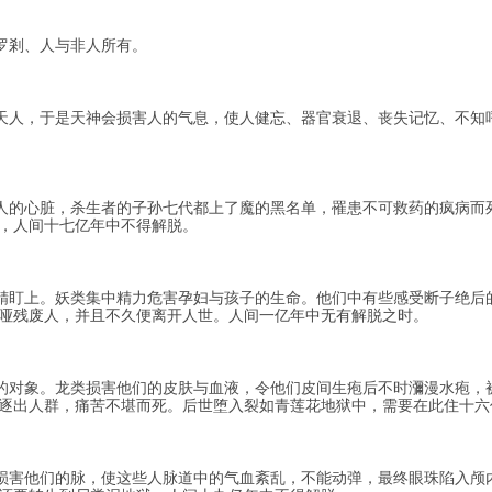
罗剎、人与非人所有。
人，于是天神会损害人的气息，使人健忘、器官衰退、丧失记忆、不知
的心脏，杀生者的子孙七代都上了魔的黑名单，罹患不可救药的疯病而
，人间十七亿年中不得解脱。
盯上。妖类集中精力危害孕妇与孩子的生命。他们中有些感受断子绝后
哑残废人，并且不久便离开人世。人间一亿年中无有解脱之时。
对象。龙类损害他们的皮肤与血液，令他们皮间生疱后不时瀰漫水疱，
逐出人群，痛苦不堪而死。后世堕入裂如青莲花地狱中，需要在此住十六
害他们的脉，使这些人脉道中的气血紊乱，不能动弹，最终眼珠陷入颅