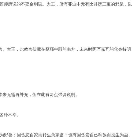
莲师所说的不变金刚语。大王，所有罪业中无有比诽谤三宝的邪见，以
言。大王，此教言伏藏在桑耶中殿的南方，未来时阿匝嘉瓦的化身持明
本来无需再补充，但在此有两点强调说明。
各种不幸。
为野兽；因贪恋自家而转生为家畜；也有因贪爱自己种族而投生为蝨