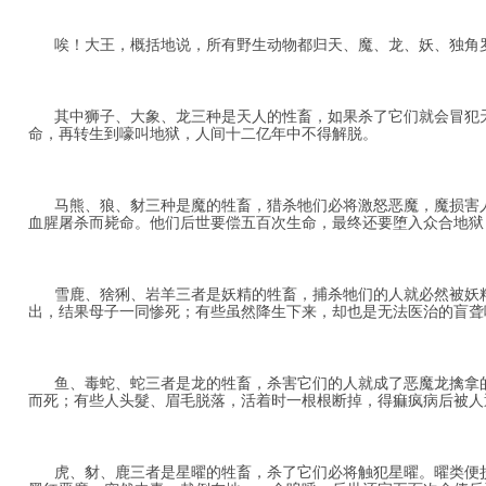
唉！大王，概括地说，所有野生动物都归天、魔、龙、妖、独角
其中狮子、大象、龙三种是天人的性畜，如果杀了它们就会冒犯天
命，再转生到嚎叫地狱，人间十二亿年中不得解脱。
马熊、狼、豺三种是魔的牲畜，猎杀牠们必将激怒恶魔，魔损害人
血腥屠杀而毙命。他们后世要偿五百次生命，最终还要堕入众合地狱
雪鹿、猞猁、岩羊三者是妖精的牲畜，捕杀牠们的人就必然被妖精
出，结果母子一同惨死；有些虽然降生下来，却也是无法医治的盲聋
鱼、毒蛇、蛇三者是龙的牲畜，杀害它们的人就成了恶魔龙擒拿的
而死；有些人头髮、眉毛脱落，活着时一根根断掉，得痲疯病后被人
虎、豺、鹿三者是星曜的牲畜，杀了它们必将触犯星曜。曜类便损