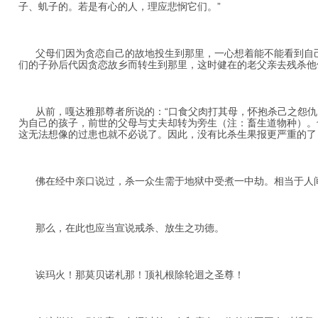
子、虮子的。若是有心的人，理应悲悯它们。”
父母们因为贪恋自己的故地投生到那里，一心想着能不能看到自己
们的子孙后代因贪恋故乡而转生到那里，这时健在的老父亲去残杀他
从前，嘎达雅那尊者所说的：“口食父肉打其母，怀抱杀己之怨仇，
为自己的孩子，前世的父母与丈夫却转为旁生（注：畜生道物种）。
这无法想像的过患也就不必说了。因此，没有比杀生果报更严重的了
佛在经中亲口说过，杀一众生需于地狱中受煮一中劫。相当于人间
那么，在此也应当宣说戒杀、放生之功德。
诶玛火！那莫贝诺札那！顶礼根除轮迴之圣尊！