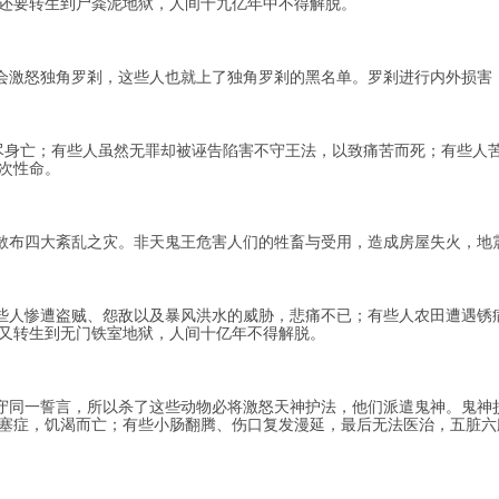
还要转生到尸粪泥地狱，人间十九亿年中不得解脱。
激怒独角罗剎，这些人也就上了独角罗剎的黑名单。罗剎进行内外损害
身亡；有些人虽然无罪却被诬告陷害不守王法，以致痛苦而死；有些人苦
次性命。
布四大紊乱之灾。非天鬼王危害人们的牲畜与受用，造成房屋失火，地
人惨遭盗贼、怨敌以及暴风洪水的威胁，悲痛不已；有些人农田遭遇锈
又转生到无门铁室地狱，人间十亿年不得解脱。
同一誓言，所以杀了这些动物必将激怒天神护法，他们派遣鬼神。鬼神
塞症，饥渴而亡；有些小肠翻腾、伤口复发漫延，最后无法医治，五脏六