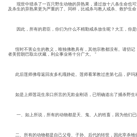
现世中猎杀了一百只野生动物的异熟果，通过放十八条生命也可清
及杀生的异熟果更为严重的了。同样，比戒杀与教人戒杀、救护生命
因此，所有的君臣，你们为什么不精勤戒杀放生呢？大王，你是继
恆时不害众生的教义，唯独佛教具有，其他宗教都没有。请切记，
者美哲朗巴取出伏藏，利众事业将十分广大。 ”
此后莲师佛母返回友多札嘎静处。莲师看苯教过患第七品，萨玛雅
如是上师莲花生亲口所言的无欺金刚语，已明确道出了捕杀野生动
一、如上所说，所有的动物都是天、鬼、人的牲畜，因为他们已经
二、所有的动物都是自己父母、子孙、后代的转世，因此宰杀牠们