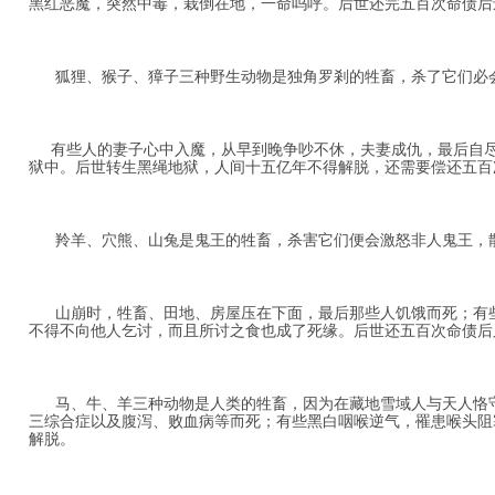
黑红恶魔，突然中毒，栽倒在地，一命呜呼。后世还完五百次命债后
狐狸、猴子、獐子三种野生动物是独角罗剎的牲畜，杀了它们必会
有些人的妻子心中入魔，从早到晚争吵不休，夫妻成仇，最后自尽
狱中。后世转生黑绳地狱，人间十五亿年不得解脱，还需要偿还五百
羚羊、穴熊、山兔是鬼王的牲畜，杀害它们便会激怒非人鬼王，散
山崩时，牲畜、田地、房屋压在下面，最后那些人饥饿而死；有些
不得不向他人乞讨，而且所讨之食也成了死缘。后世还五百次命债后
马、牛、羊三种动物是人类的牲畜，因为在藏地雪域人与天人恪守
三综合症以及腹泻、败血病等而死；有些黑白咽喉逆气，罹患喉头阻
解脱。