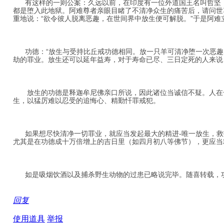
有这样的一则公案：久远以前，在印度有一位外道国王名叫哲坚，
都是堕入此地狱。阿难尊者亲眼目睹了不清净众生的痛苦后，请问世
重地说：“欲令彼人脱离恶趣，在世间界中放生便可解脱。”于是阿
功德：“放生与受持比丘戒功德相同。放一只羊可清净堕一次恶趣
劫的罪业。放生还可以延年益寿，对于寿命已尽、三日定死的人来说
放生的功德是释迦牟尼佛亲口所说，因此诸位当诚信不疑。人在一
生，以猛厉难以忍受的追悔心、精勤忏罪戒犯。
如果想尽快清净一切罪业，就应当发起最大的精进-唯一放生，救
尤其是在功德成十万倍增上的吉日里（如四月初八等佛节），更应当
如是吸烟饮酒以及捕杀野生动物的过患已略说完毕。随喜转载，
回复
使用道具
举报