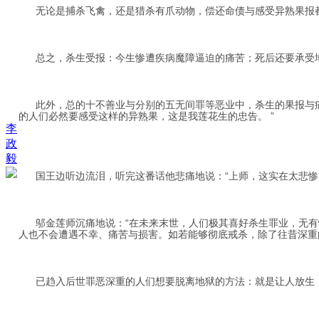
无论是捕杀飞禽，还是猎杀有爪动物，偿还命债与感受异熟果报都
总之，杀生受报：今生惨遭疾病魔障逼迫的痛苦；死后还要承受地
此外，总的十不善业与分别的五无间罪等恶业中，杀生的果报与痛
的人们必然要感受这样的异熟果，这是我莲花生的忠告。 ”
李
政
毅
国王边听边流泪，听完这番话他悲痛地说：“上师，这实在太悲惨
邬金莲师沉痛地说：“在未来末世，人们极其喜好杀生罪业，无有
人也不会遭遇不幸、痛苦与损害。如若能够彻底戒杀，除了往昔深重
已趋入后世罪恶深重的人们想要脱离地狱的方法：就是让人放生，