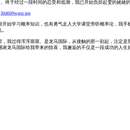
积累起财富。终于经过一段时间的忍受和低潮，我已开始负担起雯的姥
j30d609wgni.jpg
开始学习概率知识，也有勇气走入大学课堂旁听概率论，我手机
礼。
，我过得浑浑噩噩。是龙马国际，从接触的那一刻起，注定是我
感谢龙马国际给我带来的惊喜，我邂逅的不仅是一段成功的人生