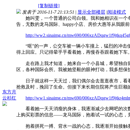
[复制链接]
发表于 2016-11-7 21:13:51
|
显示全部楼层
|
阅读模式
她叫雯，一个普通的公司白领。我和她相识在一个冬
告，无数的龙马国际、happy小店、房价大惠等从我
http://ww2.sinaimg.cn/mw690/006xzADqgw1f9jtkq45g8
“哐”的一声，公交车被一辆小车撞上，猛烈的冲击使
得上回应。只记得晕乎乎看着她，再慢吞吞跟着她下车
走在路上我才知道，她来自一个小县城，希望独自留
区，各种国际会所。我被她坚毅的眼神打动，我多想保
日子就这样一天天过，我们偶尔会去逛逛夜市，看看
抢救及时，挽回了生命。但接下来长期住院将产生巨额的
东方月
云杉红
http://ww1.sinaimg.cn/mw690/006xzADqgw1f9jtkr4ml
看着她一天天消瘦的身体，我逐渐减少去网吧的次数，
上购买彩票的信息——龙马国际，抱着试一试的心态，
抱着拼死一搏、背水一战的心态，我逐渐开始接触赛