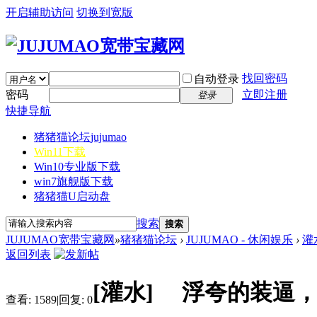
开启辅助访问
切换到宽版
找回密码
自动登录
密码
立即注册
登录
快捷导航
猪猪猫论坛
jujumao
Win11下载
Win10专业版下载
win7旗舰版下载
猪猪猫U启动盘
搜索
搜索
JUJUMAO宽带宝藏网
»
猪猪猫论坛
›
JUJUMAO - 休闲娱乐
›
灌
返回列表
[灌水]
浮夸的装逼，
查看:
1589
|
回复:
0