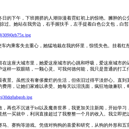
日的下午，下班拥挤的人潮弥漫着霓虹初上的惊艳。臃肿的公交
眼前掠过。她站在我旁边，右手握扶手，左手提着白色公文包，白
j309j0eb75x.jpg
车内乘客失去重心，她猛地栽在我的怀里，惊慌失色。挂着红
。
在这座大城市里，她爱这座城市的心跳和呼吸，爱这座城市的记
护这样一双眼睛，一颗心灵。可我何德何能，我只是普通的打工
夜景。虽然没有奢侈糜烂的生活，但依旧过得平淡舒心。直到某
费用，让她们家难以承受。她每天以泪洗面，疯狂地做兼职，每天
mj30dq0abgob.jpg
再也不沉迷于lol以及魔兽世界，我更加关注新闻，开始学习
竟然一买就中，利润直接超过了我整整一个月的收入。我立即把
马、赛狗等游戏。凭借对狗狗的喜爱和研究，从狗的外形和五官