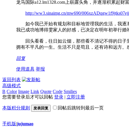
龙马国际a12.lm1328.com上崭露头角，并逐渐
http://ww3.sinaimg.cn/mw690/006xzADqgw1f9jtks07ej
如今我已开始有规划和目标地管理我的生活，我逐渐
我已成功地博得雯家人的好感，已决定在明年初举行婚
回头看看，往日如云烟，那些看不清记不得的日子里
拥有不平凡的一生。生活不只是苟且，还有诗和远方。
回复
使用道具
举报
返回列表
高级模式
B
Color
Image
Link
Quote
Code
Smilies
您需要登录后才可以回帖
登录
|
立即注册
本版积分规则
回帖后跳转到最后一页
发表回复
手机版
|
jujumao