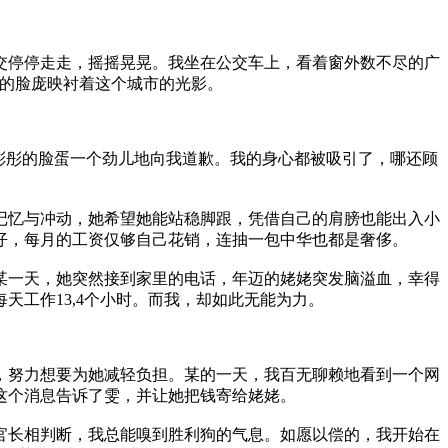
停停走走，摇摇晃晃。我坐在公交车上，看着窗外数不尽的广
皙的脸庞映衬着这个城市的光影。
彤彤的脸蛋一个劲儿地向我道歉。我的身心都被吸引了，哪还顾
忆与冲动，她希望她能站稳脚跟，凭借自己的肩膀也能出入小
仔，每月的工资仅够自己花销，连抽一包中华也都是奢侈。
一天，她突然接到家里的电话，年迈的姥姥突发脑溢血，幸得
工作13,4个小时。而我，却如此无能为力。
，努力想要为她减轻负担。某的一天，我百无聊赖地看到一个网
这个消息告诉了雯，并让她把钱寄给姥姥。
长相判断，我总能嗅到胜利狗的气息。如愿以偿的，我开始在