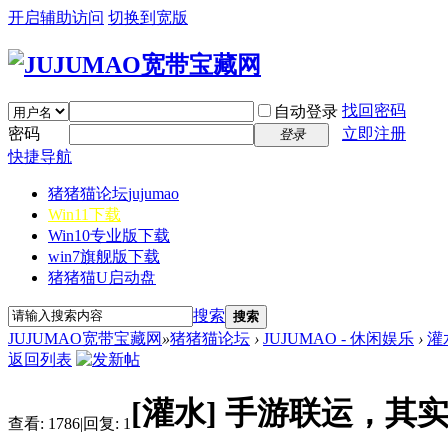
开启辅助访问
切换到宽版
找回密码
自动登录
密码
立即注册
登录
快捷导航
猪猪猫论坛
jujumao
Win11下载
Win10专业版下载
win7旗舰版下载
猪猪猫U启动盘
搜索
搜索
JUJUMAO宽带宝藏网
»
猪猪猫论坛
›
JUJUMAO - 休闲娱乐
›
灌
返回列表
[灌水]
手游联运，其
查看:
1786
|
回复:
1