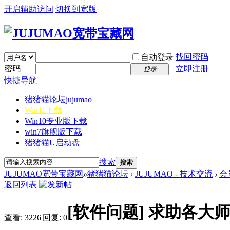
开启辅助访问
切换到宽版
找回密码
自动登录
密码
立即注册
登录
快捷导航
猪猪猫论坛
jujumao
Win11下载
Win10专业版下载
win7旗舰版下载
猪猪猫U启动盘
搜索
搜索
JUJUMAO宽带宝藏网
»
猪猪猫论坛
›
JUJUMAO - 技术交流
›
会
返回列表
[软件问题]
求助各大
查看:
3226
|
回复:
0