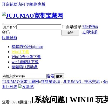
开启辅助访问
切换到宽版
找回密码
自动登录
密码
立即注册
登录
快捷导航
猪猪猫论坛
jujumao
Win11下载
Win10专业版下载
win7旗舰版下载
猪猪猫U启动盘
搜索
搜索
JUJUMAO宽带宝藏网
»
猪猪猫论坛
›
JUJUMAO - 技术交流
›
会
返回列表
[系统问题]
WIN10
查看:
6951
|
回复:
1