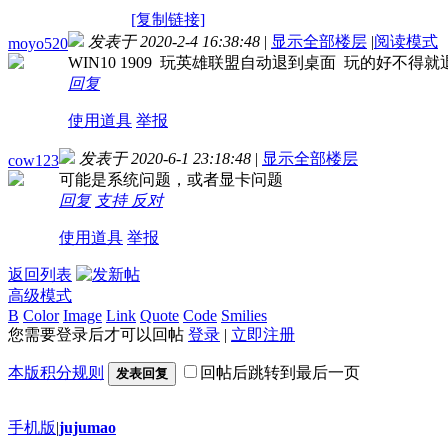
[复制链接]
发表于 2020-2-4 16:38:48
|
显示全部楼层
|
阅读模式
moyo520
WIN10 1909 玩英雄联盟自动退到桌面 玩的好不得
回复
使用道具
举报
发表于 2020-6-1 23:18:48
|
显示全部楼层
cow123
可能是系统问题，或者显卡问题
回复
支持
反对
使用道具
举报
返回列表
高级模式
B
Color
Image
Link
Quote
Code
Smilies
您需要登录后才可以回帖
登录
|
立即注册
本版积分规则
回帖后跳转到最后一页
发表回复
手机版
|
jujumao