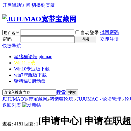
开启辅助访问
切换到宽版
找回密码
自动登录
密码
立即注册
登录
快捷导航
猪猪猫论坛
jujumao
Win11下载
Win10专业版下载
win7旗舰版下载
猪猪猫U启动盘
搜索
搜索
JUJUMAO宽带宝藏网
»
猪猪猫论坛
›
JUJUMAO - 论坛管理
›
论
返回列表
[申请中心]
申请在职
查看:
4181
|
回复:
1