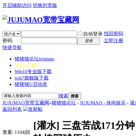
开启辅助访问
切换到宽版
找回密码
自动登录
密码
立即注册
登录
快捷导航
猪猪猫论坛
jujumao
Win11下载
Win10专业版下载
win7旗舰版下载
猪猪猫U启动盘
搜索
搜索
JUJUMAO宽带宝藏网
»
猪猪猫论坛
›
JUJUMAO - 休闲娱乐
›
灌
返回列表
[灌水]
三盘苦战171分
查看:
1104
|
回