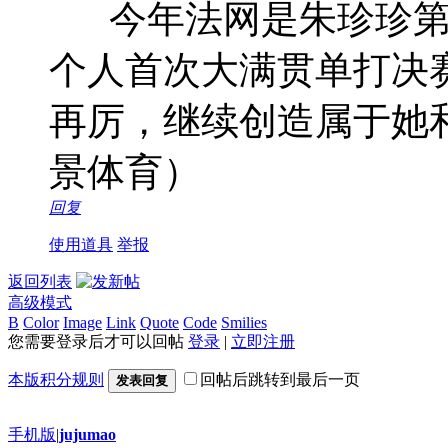
今年法网是朱珍珍第9
个人首次大满贯单打决
再厉，继续创造属于她
景体育）
回复
使用道具
举报
返回列表
高级模式
B
Color
Image
Link
Quote
Code
Smilies
您需要登录后才可以回帖
登录
|
立即注册
本版积分规则
回帖后跳转到最后一页
发表回复
手机版
|
jujumao