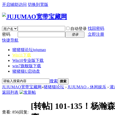
开启辅助访问
切换到宽版
找回密码
自动登录
密码
立即注册
登录
快捷导航
猪猪猫论坛
jujumao
Win11下载
Win10专业版下载
win7旗舰版下载
猪猪猫U启动盘
搜索
搜索
JUJUMAO宽带宝藏网
»
猪猪猫论坛
›
JUJUMAO - 休闲娱乐
›
灌
返回列表
[转帖]
101-135！杨
查看:
856
|
回复: