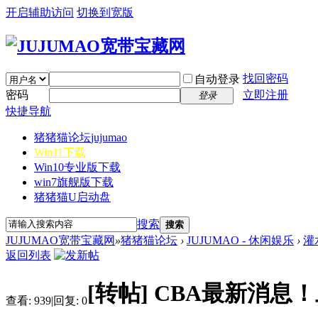
开启辅助访问
切换到宽版
找回密码
自动登录
密码
立即注册
登录
快捷导航
猪猪猫论坛
jujumao
Win11下载
Win10专业版下载
win7旗舰版下载
猪猪猫U启动盘
搜索
搜索
JUJUMAO宽带宝藏网
»
猪猪猫论坛
›
JUJUMAO - 休闲娱乐
›
灌
返回列表
[转帖]
CBA最新消息
查看:
939
|
回复:
0