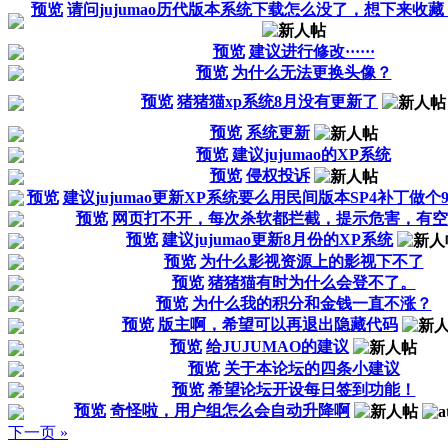
预览
请问jujumao历代版本系统下载怎么没了，想下来收
预览
建议进行修改······
预览
为什么无法更换头像？
预览
猪猪猫xp系统8月没有更新了
预览
系统更新
预览
建议jujumao的XP系统
预览
侵权投诉
预览
建议jujumao更新XP系统要么用民间版本SP4补丁做
预览
网页打不开，每次杀软都拦截，提示危害，有空
预览
建议jujumao更新8月份的XP系统
预览
为什么影视资源上的影视下不了
预览
猪猪猫有时为什么会登不了。
预览
为什么我的积分和金钱一直不涨？
预览
版主啊，希望可以再退出隐藏代码
预览
给JUJUMAO的建议
预览
关于本论坛的四条小建议
预览
希望论坛开设每日签到功能！
预览
奇怪啦，用户组怎么会自动升降啊
下一页 »