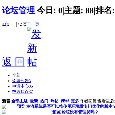
论坛管理
今日:
0
|
主题:
88
|
排名
1
2
/ 2 页
下一页
返 回
全部
论坛公告
3
申请中心
35
投诉建议
37
新窗
全部主题
最新
热门
热帖
精华
更多
作者
回复/查看
最后
预览
主流系统是否可以按使用环境做专门优化的版本
预览
论坛没有管理员吗？