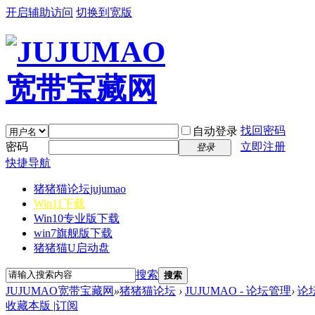
开启辅助访问
切换到宽版
找回密码
自动登录
密码
立即注册
登录
快捷导航
猪猪猫论坛
jujumao
Win11下载
Win10专业版下载
win7旗舰版下载
猪猪猫U启动盘
搜索
搜索
JUJUMAO宽带宝藏网
»
猪猪猫论坛
›
JUJUMAO - 论坛管理
›
论
收藏本版
|
订阅