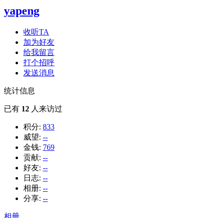
yapeng
收听TA
加为好友
给我留言
打个招呼
发送消息
统计信息
已有
12
人来访过
积分:
833
威望:
--
金钱:
769
贡献:
--
好友:
--
日志:
--
相册:
--
分享:
--
相册