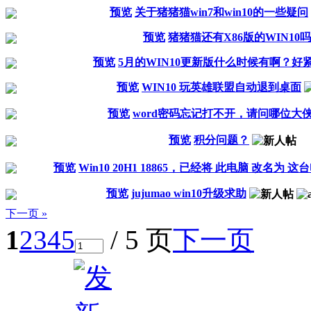
预览
关于猪猪猫win7和win10的一些疑问
预览
猪猪猫还有X86版的WIN10
预览
5月的WIN10更新版什么时候有啊？好
预览
WIN10 玩英雄联盟自动退到桌面
预览
word密码忘记打不开，请问哪位大
预览
积分问题？
预览
Win10 20H1 18865，已经将 此电脑 改名为 这
预览
jujumao win10升级求助
下一页 »
1
2
3
4
5
/ 5 页
下一页