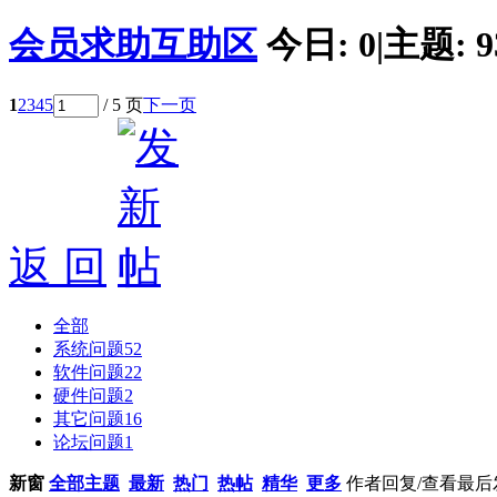
会员求助互助区
今日:
0
|
主题:
9
1
2
3
4
5
/ 5 页
下一页
返 回
全部
系统问题
52
软件问题
22
硬件问题
2
其它问题
16
论坛问题
1
新窗
全部主题
最新
热门
热帖
精华
更多
作者
回复/查看
最后