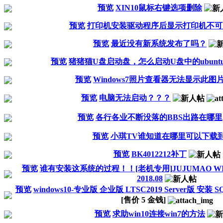
预览
XIN10鼠标右键选项删除
预览
打印机安装驱动程序后显示打印机不可
预览
最近没有新系统发布了吗？
预览
猪猪猫U盘启动盘，怎么启动U盘中的ubunt
预览
Windows7照片查看器无法显示此图
预览
电脑无法启动？？？
预览
各行各业不断没落的BBS出路在哪里
预览
小琪TV谁知道在哪里可以下载
预览
BK4012212补丁
预览
谁有安装这系统的过程！！[老机专用]JUJUMAO WI
2018.08
预览
windows10-专业版 企业版 LTSC2019 Server版 安装
[售价
5
金钱]
预览
求助win10连接win7的方法