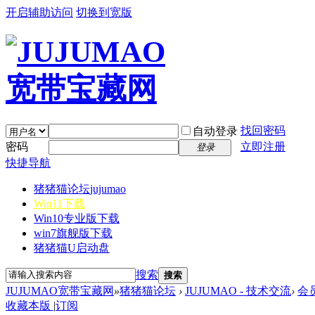
开启辅助访问
切换到宽版
找回密码
自动登录
密码
立即注册
登录
快捷导航
猪猪猫论坛
jujumao
Win11下载
Win10专业版下载
win7旗舰版下载
猪猪猫U启动盘
搜索
搜索
JUJUMAO宽带宝藏网
»
猪猪猫论坛
›
JUJUMAO - 技术交流
›
会
收藏本版
|
订阅