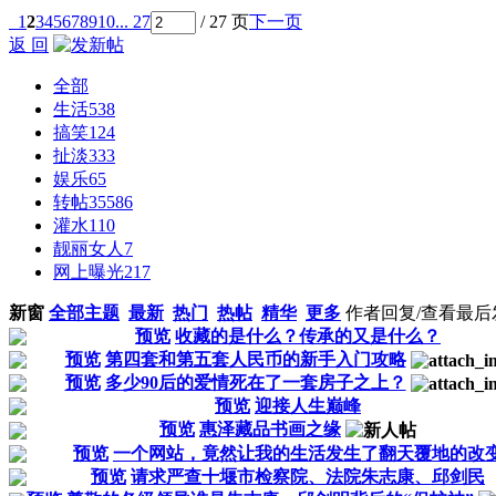
1
2
3
4
5
6
7
8
9
10
... 27
/ 27 页
下一页
返 回
全部
生活
538
搞笑
124
扯淡
333
娱乐
65
转帖
35586
灌水
110
靓丽女人
7
网上曝光
217
新窗
全部主题
最新
热门
热帖
精华
更多
作者
回复/查看
最后
预览
收藏的是什么？传承的又是什么？
预览
第四套和第五套人民币的新手入门攻略
预览
多少90后的爱情死在了一套房子之上？
预览
迎接人生巅峰
预览
惠泽藏品书画之缘
预览
一个网站，竟然让我的生活发生了翻天覆地的改
预览
请求严查十堰市检察院、法院朱志康、邱剑民