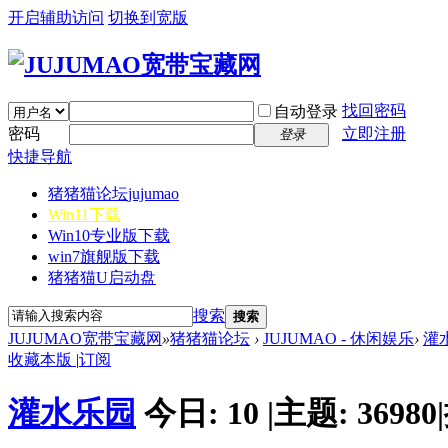
开启辅助访问
切换到宽版
找回密码
自动登录
密码
立即注册
登录
快捷导航
猪猪猫论坛
jujumao
Win11下载
Win10专业版下载
win7旗舰版下载
猪猪猫U启动盘
搜索
搜索
JUJUMAO宽带宝藏网
»
猪猪猫论坛
›
JUJUMAO - 休闲娱乐
›
灌
收藏本版
|
订阅
灌水乐园
今日:
10
|
主题:
36980
|