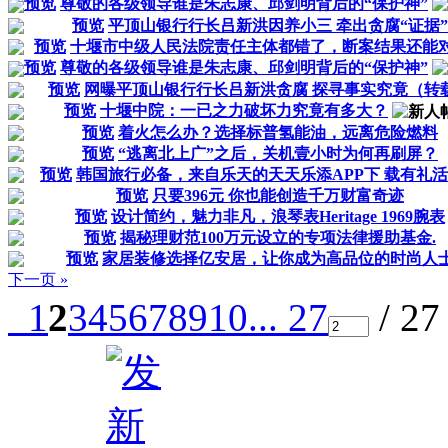
预览
尊敬的各级领导谁是朱志康、邱剑明背后的“保护神”
预览
平顶山银行行长吕新洪因养小三 牵出贪腐“证据”
预览
十堰市中级人民法院责任主体都错了，断案结果还能
预览
尊敬的各级领导谁是朱志康、邱剑明背后的“保护神”
预览
网曝平顶山银行行长吕新洪贪腐 探寻事实究竟（转
预览
十堰中院：一已之力破坏力究竟有多大？
预览
着火怎么办？选择标普氢能油，远离危险燃料
预览
“逃离北上广”之后，关机壹小时为何再刷屏？
预览
韩国旅行必备，来自乐天的天天乐添APP下 载有礼
预览
只要396元 你也能创造千万财富奇迹
预览
设计简约，魅力非凡，浪琴表Heritage 1969腕表
预览
揭秘理财范100万元设立的专项法律援助基金.
预览
家居装修选择亿安居，让你成为高品位的时尚人
下一页 »
1
2
3
4
5
6
7
8
9
10
... 27
/ 2