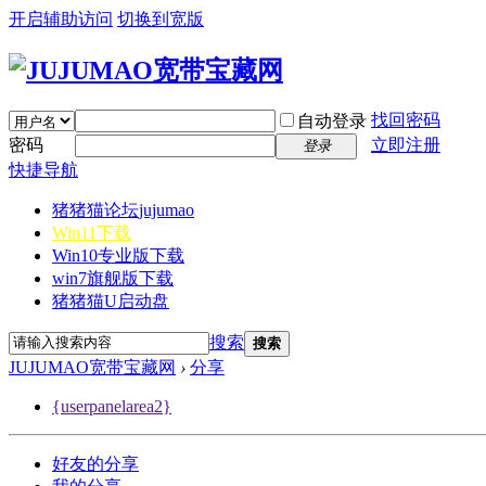
开启辅助访问
切换到宽版
找回密码
自动登录
密码
立即注册
登录
快捷导航
猪猪猫论坛
jujumao
Win11下载
Win10专业版下载
win7旗舰版下载
猪猪猫U启动盘
搜索
搜索
JUJUMAO宽带宝藏网
›
分享
{userpanelarea2}
好友的分享