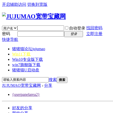
开启辅助访问
切换到宽版
找回密码
自动登录
密码
立即注册
登录
快捷导航
猪猪猫论坛
jujumao
Win11下载
Win10专业版下载
win7旗舰版下载
猪猪猫U启动盘
搜索
搜索
JUJUMAO宽带宝藏网
›
分享
{userpanelarea2}
好友的分享