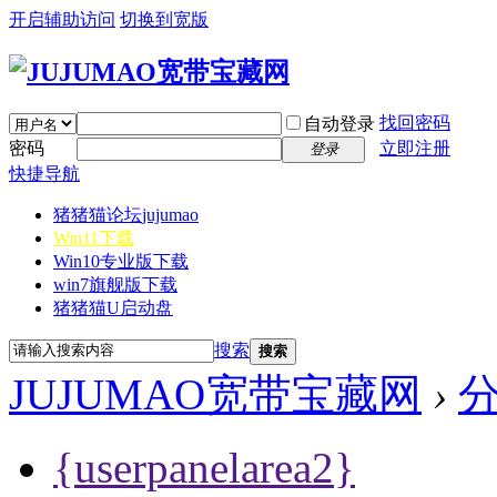
开启辅助访问
切换到宽版
找回密码
自动登录
密码
立即注册
登录
快捷导航
猪猪猫论坛
jujumao
Win11下载
Win10专业版下载
win7旗舰版下载
猪猪猫U启动盘
搜索
搜索
JUJUMAO宽带宝藏网
›
{userpanelarea2}