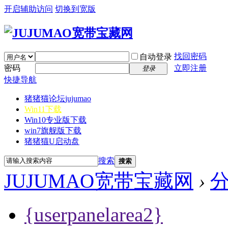
开启辅助访问
切换到宽版
找回密码
自动登录
密码
立即注册
登录
快捷导航
猪猪猫论坛
jujumao
Win11下载
Win10专业版下载
win7旗舰版下载
猪猪猫U启动盘
搜索
搜索
JUJUMAO宽带宝藏网
›
{userpanelarea2}