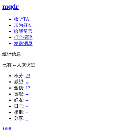
mqdr
收听TA
加为好友
给我留言
打个招呼
发送消息
统计信息
已有
--
人来访过
积分:
23
威望:
--
金钱:
17
贡献:
--
好友:
--
日志:
--
相册:
--
分享:
--
相册