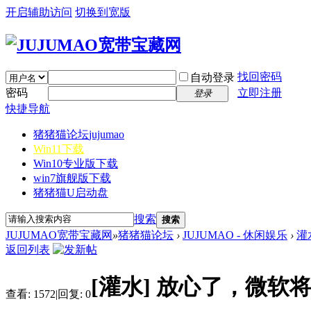
开启辅助访问
切换到宽版
找回密码
自动登录
密码
立即注册
登录
快捷导航
猪猪猫论坛
jujumao
Win11下载
Win10专业版下载
win7旗舰版下载
猪猪猫U启动盘
搜索
搜索
JUJUMAO宽带宝藏网
»
猪猪猫论坛
›
JUJUMAO - 休闲娱乐
›
灌
返回列表
[灌水]
放心了，微软将掌
查看:
1572
|
回复:
0