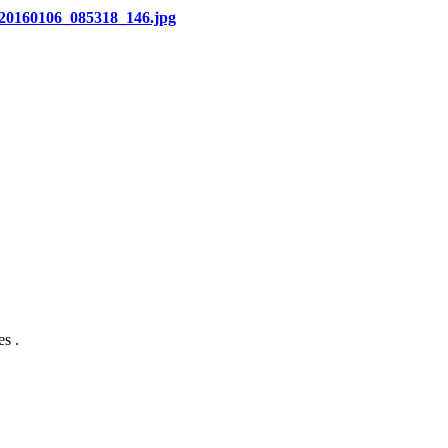
1/20160106_085318_146.jpg
s .