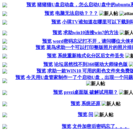
预览
猪猪猫U盘启动盘，怎么启动U盘中的ubuntu
预览
电脑无法启动？？？
预览
小琪TV谁知道在哪里可以下载到
预览
求助win10连接win7的方法
预览
word密码忘记打不开，请问哪位大侠
预览
菜鸟求助一个可以打印整版照片的照片排
预览
系统重新格式化分区后文件丢失
预览
论坛居然找不到360驱动大师绿色版
预览
求助一款WIN10 可用的彩色文件夹免费
预览
今天用U盘管家制作一了个启动U盘，出现一个问
预览
prezi桌面版 破解试用期？
预览
系统还原
预览
问
预览
文件加密后密码忘了。。。