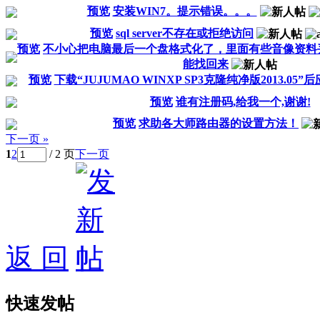
预览
安装WIN7。提示错误。。。
预览
sql server不存在或拒绝访问
预览
不小心把电脑最后一个盘格式化了，里面有些音像资料
能找回来
预览
下载“JUJUMAO WINXP SP3克隆纯净版2013.05
预览
谁有注册码,给我一个,谢谢!
预览
求助各大师路由器的设置方法！
下一页 »
1
2
/ 2 页
下一页
返 回
快速发帖