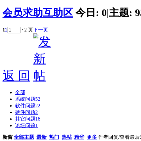
会员求助互助区
今日:
0
|
主题:
9
1
2
/ 2 页
下一页
返 回
全部
系统问题
52
软件问题
22
硬件问题
2
其它问题
16
论坛问题
1
新窗
全部主题
最新
热门
热帖
精华
更多
作者
回复/查看
最后