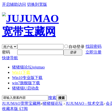
开启辅助访问
切换到宽版
找回密码
自动登录
密码
立即注册
登录
快捷导航
猪猪猫论坛
jujumao
Win11下载
Win10专业版下载
win7旗舰版下载
猪猪猫U启动盘
搜索
搜索
JUJUMAO宽带宝藏网
»
猪猪猫论坛
›
JUJUMAO - 技术交流
›
会
收藏本版
|
订阅