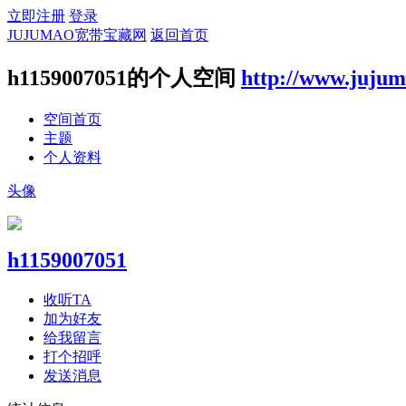
立即注册
登录
JUJUMAO宽带宝藏网
返回首页
h1159007051的个人空间
http://www.juju
空间首页
主题
个人资料
头像
h1159007051
收听TA
加为好友
给我留言
打个招呼
发送消息