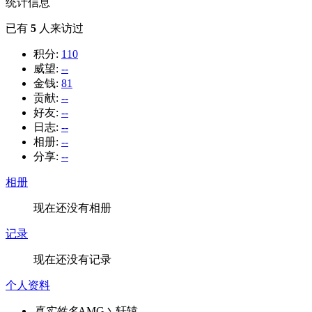
统计信息
已有
5
人来访过
积分:
110
威望:
--
金钱:
81
贡献:
--
好友:
--
日志:
--
相册:
--
分享:
--
相册
现在还没有相册
记录
现在还没有记录
个人资料
真实姓名
AMG丶轩辕