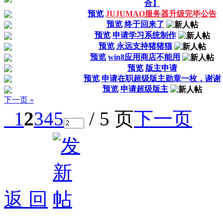
合】
预览
JUJUMAO服务器升级完毕公告
预览
终于回来了
预览
申请学习系统制作
预览
永远支持猪猪猫
预览
win8应用商店不能用
预览
版主申请
预览
申请在职超级版主勋章一枚，谢谢
预览
申请超级版主
下一页 »
1
2
3
4
5
/ 5 页
下一页
返 回