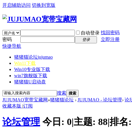
开启辅助访问
切换到宽版
找回密码
自动登录
密码
立即注册
登录
快捷导航
猪猪猫论坛
jujumao
Win11下载
Win10专业版下载
win7旗舰版下载
猪猪猫U启动盘
搜索
搜索
JUJUMAO宽带宝藏网
»
猪猪猫论坛
›
JUJUMAO - 论坛管理
›
论
收藏本版
|
订阅
论坛管理
今日:
0
|
主题:
88
|
排名