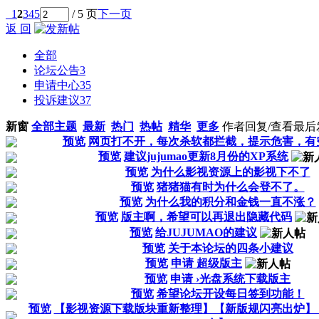
1
2
3
4
5
/ 5 页
下一页
返 回
全部
论坛公告
3
申请中心
35
投诉建议
37
新窗
全部主题
最新
热门
热帖
精华
更多
作者
回复/查看
最后
预览
网页打不开，每次杀软都拦截，提示危害，有
预览
建议jujumao更新8月份的XP系统
预览
为什么影视资源上的影视下不了
预览
猪猪猫有时为什么会登不了。
预览
为什么我的积分和金钱一直不涨？
预览
版主啊，希望可以再退出隐藏代码
预览
给JUJUMAO的建议
预览
关于本论坛的四条小建议
预览
申请 超级版主
预览
申请 ›光盘系统下载版主
预览
希望论坛开设每日签到功能！
预览
【影视资源下载版块重新整理】【新版规闪亮出炉】