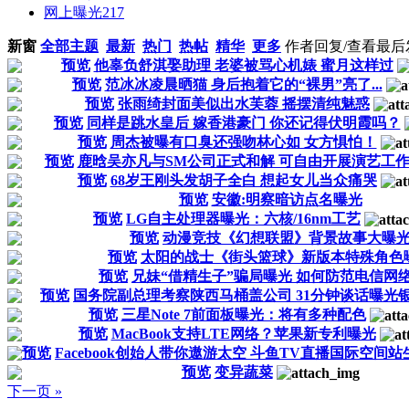
网上曝光
217
新窗
全部主题
最新
热门
热帖
精华
更多
作者
回复/查看
最后
预览
他辜负舒淇娶助理 老婆被骂心机婊 蜜月这样过
预览
范冰冰凌晨晒猫 身后抱着它的“裸男”亮了...
预览
张雨绮封面美似出水芙蓉 摇摆清纯魅惑
预览
同样是跳水皇后 嫁香港豪门 你还记得伏明霞吗？
预览
周杰被曝有口臭还强吻林心如 女方惧怕！
预览
鹿晗吴亦凡与SM公司正式和解 可自由开展演艺工
预览
68岁王刚头发胡子全白 想起女儿当众痛哭
预览
安徽:明察暗访点名曝光
预览
LG自主处理器曝光：六核/16nm工艺
预览
动漫竞技《幻想联盟》背景故事大曝
预览
太阳的战士《街头篮球》新版本特殊角色
预览
兄妹“借精生子”骗局曝光 如何防范电信网
预览
国务院副总理考察陕西马桶盖公司 31分钟谈话曝光银
预览
三星Note 7前面板曝光：将有多种配色
预览
MacBook支持LTE网络？苹果新专利曝光
预览
Facebook创始人带你遨游太空 斗鱼TV直播国际空间站
预览
变异蔬菜
下一页 »