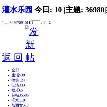
灌水乐园
今日:
10
|
主题:
36980
|
1 ...
3
4
5
6
7
8
9
10
11
/ 11 页
返 回
全部
生活
538
搞笑
124
扯淡
333
娱乐
65
转帖
35586
灌水
110
靓丽女人
7