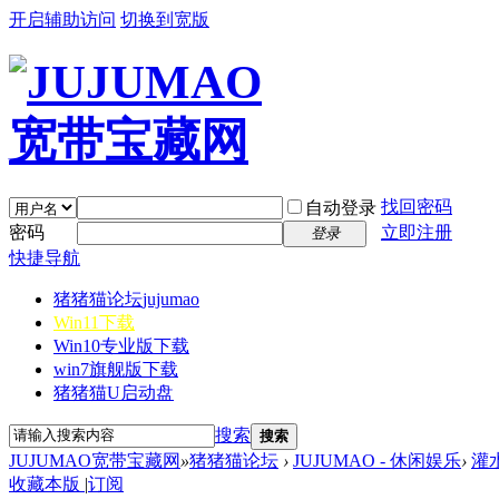
开启辅助访问
切换到宽版
找回密码
自动登录
密码
立即注册
登录
快捷导航
猪猪猫论坛
jujumao
Win11下载
Win10专业版下载
win7旗舰版下载
猪猪猫U启动盘
搜索
搜索
JUJUMAO宽带宝藏网
»
猪猪猫论坛
›
JUJUMAO - 休闲娱乐
›
灌
收藏本版
|
订阅